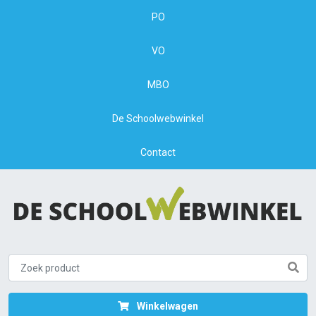
PO
VO
MBO
De Schoolwebwinkel
Contact
Winkelwagen