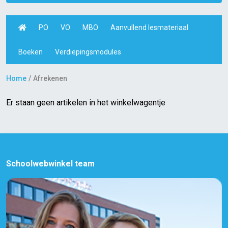
PO
VO
MBO
Aanvullend lesmateriaal
Boeken
Verdiepingsmodules
Home
Afrekenen
Er staan geen artikelen in het winkelwagentje
Schoolwebwinkel team