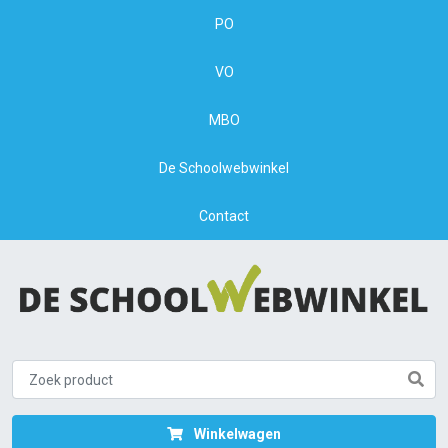
PO
VO
MBO
De Schoolwebwinkel
Contact
Winkelwagen