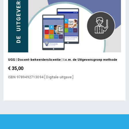
UGG | Docent-beheerderslicentie | i.c.m. de Uitgeversgroep methode
€ 35,00
ISBN 9789492713094 [ Digitale uitgave ]