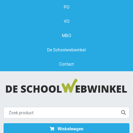
PO
VO
MBO
De Schoolwebwinkel
Contact
Winkelwagen