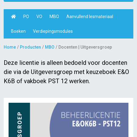
PO
VO
MBO
Aanvullend lesmateriaal
Boeken
Verdiepingsmodules
Home
Producten
MBO
Docenten | Uitgeversgroep
Deze licentie is alleen bedoeld voor docenten
die via de Uitgeversgroep met keuzeboek E&O
K6B of vakboek PST 12 werken.