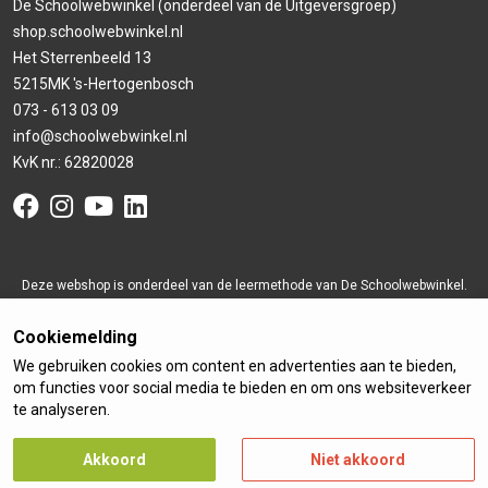
De Schoolwebwinkel (onderdeel van de Uitgeversgroep)
shop.schoolwebwinkel.nl
Het Sterrenbeeld 13
5215MK 's-Hertogenbosch
073 - 613 03 09
info@schoolwebwinkel.nl
KvK nr.: 62820028
Deze webshop is onderdeel van de leermethode van De Schoolwebwinkel.
De administratie van de opbrengsten loopt via De Schoolwebwinkel BV,
Cookiemelding
identiteit te raadplegen in artikel 2 van de algemene voorwaarden.
Algemene voorwaarden
|
Privacy
|
Copyright
| Alle genoemde prijzen zijn
We gebruiken cookies om content en advertenties aan te bieden,
om functies voor social media te bieden en om ons websiteverkeer
inclusief BTW, exclusief verzend- en transactiekosten.
te analyseren.
© Created by De Schoolwebwinkel™. Alle rechten voorbehouden.
Website door
PLUUT
Akkoord
Niet akkoord