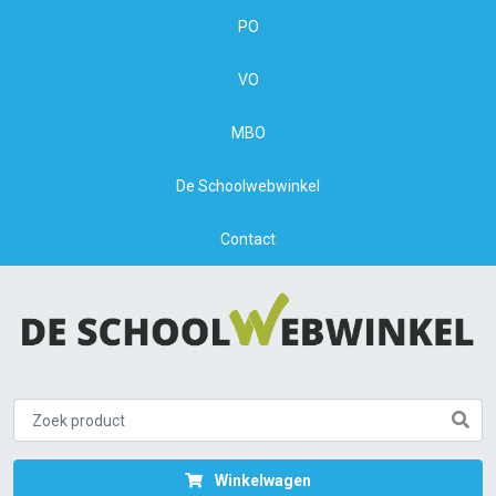
PO
VO
MBO
De Schoolwebwinkel
Contact
Winkelwagen