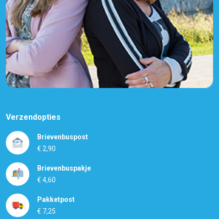
Verzendopties
Brievenbuspost
€ 2,90
Brievenbuspakje
€ 4,60
Pakketpost
€ 7,25