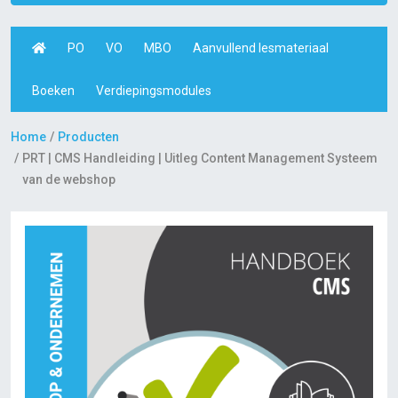
PO
VO
MBO
Aanvullend lesmateriaal
Boeken
Verdiepingsmodules
Home
Producten
PRT | CMS Handleiding | Uitleg Content Management Systeem
van de webshop