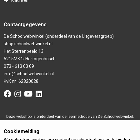
Klachten
Contactgegevens
De Schoolwebwinkel (onderdeel van de Uitgeversgroep)
shop.schoolwebwinkel.nl
Het Sterrenbeeld 13
5215MK 's-Hertogenbosch
073 - 613 03 09
info@schoolwebwinkel.nl
KvK nr.: 62820028
Deze webshop is onderdeel van de leermethode van De Schoolwebwinkel.
De administratie van de opbrengsten loopt via De Schoolwebwinkel BV,
Cookiemelding
identiteit te raadplegen in artikel 2 van de algemene voorwaarden.
Algemene voorwaarden
|
Privacy
|
Copyright
| Alle genoemde prijzen zijn
We gebruiken cookies om content en advertenties aan te bieden,