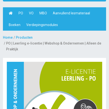
PO
VO
MBO
Aanvullend lesmateriaal
Boeken
Verdiepingsmodules
Home
Producten
PO | Leerling e-licentie | Webshop & Ondernemen | Alleen de
Praktijk