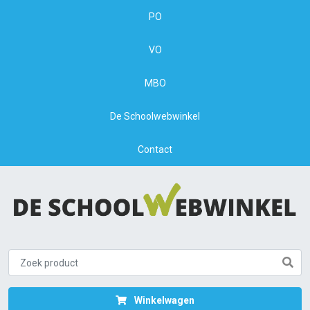
PO
VO
MBO
De Schoolwebwinkel
Contact
Winkelwagen